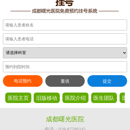
电话预约
重填
提交
医院主页
旧版移动
医院介绍
医生团队
医
成都曙光医院
电话：028-87799345