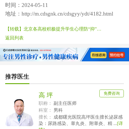
时间：2024-05-11
地址：
http://m.cdsgnk.cn/cdsgyy/ydt/4182.html
【转载】北京各高校积极提升学生心理防“抑”力！
返回列表
推荐医生
免费咨询
高 坪
职称：
副主任医师
科室：
男科
擅长：
成都曙光医院高坪医生擅长泌尿感
染：尿路感染、睾丸炎、附睾炎、精 ...
[详