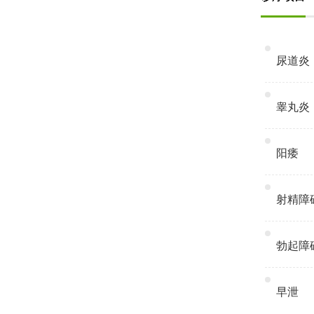
尿道炎
睾丸炎
阳痿
射精障
勃起障
早泄