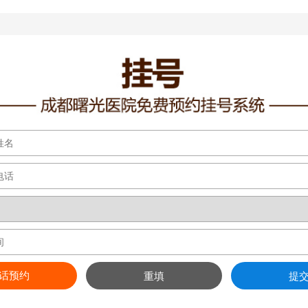
话预约
重填
提